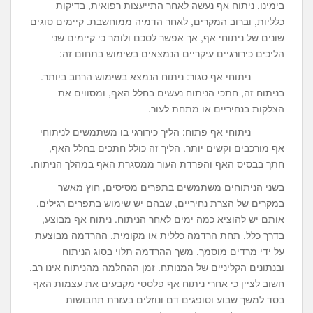
בימינו, ניתוח אף נעשה לאחר התייעצות רפואית, בדיקות
כלליות, וברוב המקרים, לאחר הדמיה ממוחשבת. קיימים סוגים
שונים של ניתוחי אף, אך אפשר לסכם ולומר כי קיימים שני
הליכים כירורגיים עיקריים הנמצאים בשימוש בתחום זה:
– ניתוחי אף סגור: ניתוח הנמצא בשימוש הרחב ביותר.
בניתוח זה, חתכי הניתוח נעשים בחלל האף, ומסווים את
הצלקות בנחיריים או מתחת לעור.
– ניתוחי אף פתוח: הליך כירורגי בו משתמשים לניתוחי
אף מורכבים וקשים יותר. הליך זה כולל חתכים בחלל האף,
חתך בבסיס האף והפרדת העור ממסגרת האף במהלך הניתוח.
בשני הניתוחים משתמשים בתפרים מסיסים, חוץ מאשר
במקרים של הצרת נחיריים, שבהם יש שימוש בתפרים רגילים,
אותם יש להוציא כמה ימים לאחר הניתוח. ניתוח אף מבוצע,
בדרך כלל, תחת הרדמה כללית או מקומית. ההרדמה מבוצעת
על ידי מרדים מוסמך. משך ההרדמה תלוי בסוג הניתוח
ובנתונים הקליניים של המנותח. זמן ההחלמה מהניתוח אינו רב.
חשוב לציין כי אחרי ניתוח אף פלסטי מקבעים את עצמות האף
בסד למשך שבוע וסופגים דם ונוזלים בעזרת תחבושות