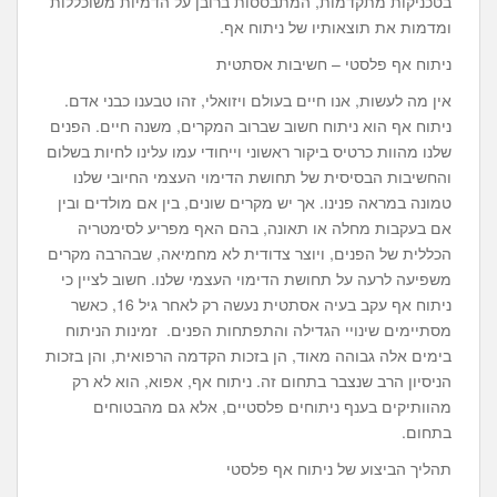
בטכניקות מתקדמות, המתבססות ברובן על הדמיות משוכללות
ומדמות את תוצאותיו של ניתוח אף.
ניתוח אף פלסטי – חשיבות אסתטית
אין מה לעשות, אנו חיים בעולם ויזואלי, זהו טבענו כבני אדם.
ניתוח אף הוא ניתוח חשוב שברוב המקרים, משנה חיים. הפנים
שלנו מהוות כרטיס ביקור ראשוני וייחודי עמו עלינו לחיות בשלום
והחשיבות הבסיסית של תחושת הדימוי העצמי החיובי שלנו
טמונה במראה פנינו. אך יש מקרים שונים, בין אם מולדים ובין
אם בעקבות מחלה או תאונה, בהם האף מפריע לסימטריה
הכללית של הפנים, ויוצר צדודית לא מחמיאה, שבהרבה מקרים
משפיעה לרעה על תחושת הדימוי העצמי שלנו. חשוב לציין כי
ניתוח אף עקב בעיה אסתטית נעשה רק לאחר גיל 16, כאשר
מסתיימים שינויי הגדילה והתפתחות הפנים. זמינות הניתוח
בימים אלה גבוהה מאוד, הן בזכות הקדמה הרפואית, והן בזכות
הניסיון הרב שנצבר בתחום זה. ניתוח אף, אפוא, הוא לא רק
מהוותיקים בענף ניתוחים פלסטיים, אלא גם מהבטוחים
בתחום.
תהליך הביצוע של ניתוח אף פלסטי