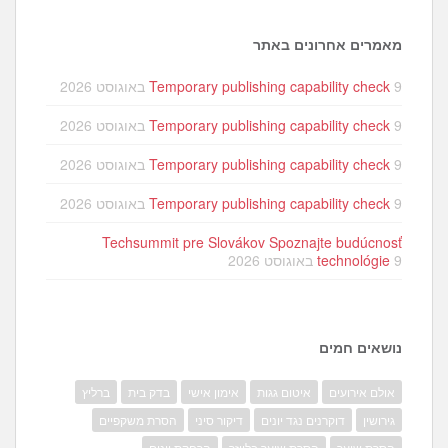
מאמרים אחרונים באתר
9 באוגוסט 2026
Temporary publishing capability check
9 באוגוסט 2026
Temporary publishing capability check
9 באוגוסט 2026
Temporary publishing capability check
9 באוגוסט 2026
Temporary publishing capability check
Techsummit pre Slovákov Spoznajte budúcnosť
9 באוגוסט 2026
technológie
נושאים חמים
אולם אירועים
איטום גגות
אימון אישי
בדק בית
ברליץ
גירושין
דוקרנים נגד יונים
דיקור סיני
הסרת משקפיים
הסרת שיער
הסרת שיער בלייזר
הרחקת יונים