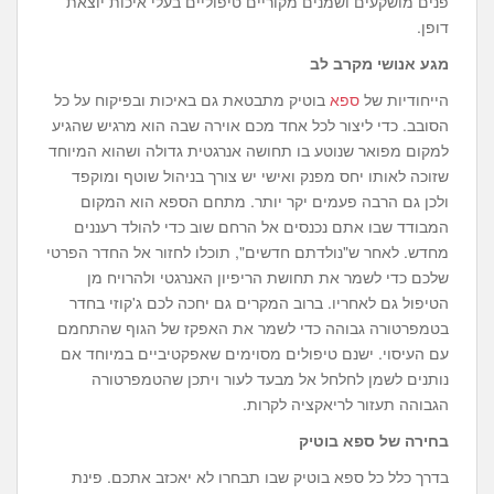
פנים מושקעים ושמנים מקוריים טיפוליים בעלי איכות יוצאת
דופן.
מגע אנושי מקרב לב
הייחודיות של
ספא
בוטיק מתבטאת גם באיכות ובפיקוח על כל
הסובב. כדי ליצור לכל אחד מכם אוירה שבה הוא מרגיש שהגיע
למקום מפואר שנוטע בו תחושה אנרגטית גדולה ושהוא המיוחד
שזוכה לאותו יחס מפנק ואישי יש צורך בניהול שוטף ומוקפד
ולכן גם הרבה פעמים יקר יותר. מתחם הספא הוא המקום
המבודד שבו אתם נכנסים אל הרחם שוב כדי להולד רעננים
מחדש. לאחר ש"נולדתם חדשים", תוכלו לחזור אל החדר הפרטי
שלכם כדי לשמר את תחושת הריפיון האנרגטי ולהרויח מן
הטיפול גם לאחריו. ברוב המקרים גם יחכה לכם ג'קוזי בחדר
בטמפרטורה גבוהה כדי לשמר את האפקז של הגוף שהתחמם
עם העיסוי. ישנם טיפולים מסוימים שאפקטיביים במיוחד אם
נותנים לשמן לחלחל אל מבעד לעור ויתכן שהטמפרטורה
הגבוהה תעזור לריאקציה לקרות.
בחירה של ספא בוטיק
בדרך כלל כל ספא בוטיק שבו תבחרו לא יאכזב אתכם. פינת