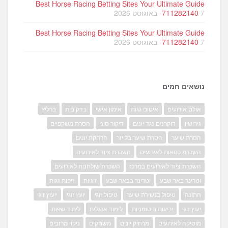
Best Horse Racing Betting Sites Your Ultimate Guide
7 באוגוסט 2026
-711282140
Best Horse Racing Betting Sites Your Ultimate Guide
7 באוגוסט 2026
-711282140
נושאים חמים
אולם אירועים
איטום גגות
אימון אישי
בדק בית
ברליץ
גירושין
דוקרנים נגד יונים
דיקור סיני
הסרת משקפיים
הסרת שיער
הסרת שיער בלייזר
הרחקת יונים
השכרת כסאות לאירועים
השכרת ציוד לאירועים
השכרת ציוד לאירועים במרכז
השכרת שולחנות לאירועים
וטרינר באר שבע
וטרינר בבאר שבע
זוגיות
זיפות גגות
חתונה
טיפול בנשירת שיער
טיפול זוגי
יועץ זוגי
ייעוץ זוגי
יעוץ זוגי
יריעות ביטומניות
לימוד אנגלית
לימוד שפות
מוסיקה לאירועים
מרחיק יונים
משחקים
ניקוי מרזבים