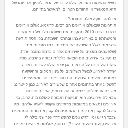
בשיא הנעימות והפינוק, שלא לדבר על הרצון להפוך את יומו של
הזוג המאושר או ההורים הטריים, למאושר בחייהם.
אז למה דווקא אולם חתונות?
היתרונות שבאולם אירועים הם רבים. לדוגמא, אולם אירועים
במרכז בשנת 2010 ממקדים את תשומת הלב של המוזמנים
והמשתתפים באירוע עצמו ובחתני השמחה, בלי הסחות דעת
שנגרמות בגלל ההשפעה של גימיקים, כמו מזרקות מים
(שלפעמים מפצים על שירותים אחרים ברמה נמוכה יותר).
בנוסף, גני אירועים הם הוצאה כלכלית גבוהה בהרבה, מכיוון
שיש תשלום גם על הוצאות הגן עצמו שלא קשורות בצורה
ישירה לאירוע, למשל תשלומים על גינון המקום וההשקעה
בצמחיה. אולמות אירועים הם חסכוניים יותר, ומאפשרים
להשקיע יותר בתחומים אחרים שקשורים לאירוע, כגון קייטרינג
משובח או תקליטן ברמה גבוהה. בנוסף, אחד היתרונות
שבאולם אירועים, הוא הנגישות הגבוהה לאולם כזה. לרוב, גני
אירועים נמצאים במקומות מרוחקים שקשה להגיע אליהם, מה
שיכול להקטין את כמות המוזמנים ולהקטין את נוחות המוזמנים
שכבר הגיעו (מי ירגיש נעים לחפש דרך עפר שמובילה לגן
אירועים, ועוד בשעות הערב?). בנוסף, אולמות אירועים זמינים