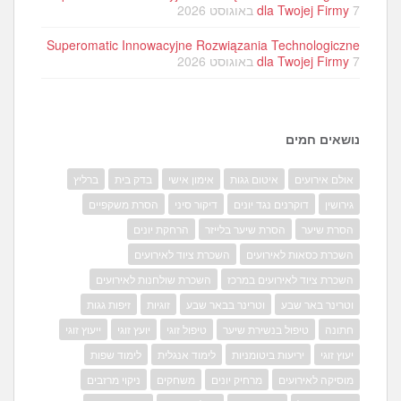
7 באוגוסט 2026
dla Twojej Firmy
Superomatic Innowacyjne Rozwiązania Technologiczne
7 באוגוסט 2026
dla Twojej Firmy
נושאים חמים
אולם אירועים
איטום גגות
אימון אישי
בדק בית
ברליץ
גירושין
דוקרנים נגד יונים
דיקור סיני
הסרת משקפיים
הסרת שיער
הסרת שיער בלייזר
הרחקת יונים
השכרת כסאות לאירועים
השכרת ציוד לאירועים
השכרת ציוד לאירועים במרכז
השכרת שולחנות לאירועים
וטרינר באר שבע
וטרינר בבאר שבע
זוגיות
זיפות גגות
חתונה
טיפול בנשירת שיער
טיפול זוגי
יועץ זוגי
ייעוץ זוגי
יעוץ זוגי
יריעות ביטומניות
לימוד אנגלית
לימוד שפות
מוסיקה לאירועים
מרחיק יונים
משחקים
ניקוי מרזבים