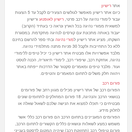
אתר
רישיון
כיום אתר רישיון מאפשר לגולשים הצעירים לקבל עד 5 הצעות
עבור לימודי נהיגה על רכב פרטי,
רישיון לאופנוע
ורישיון
למשאית ממורי נהיגה בכל הארץ ונראה כי בעתיד (הקרוב)
יעבוד באותה מתכונת עם קורסים לנהיגה מתקדמת. במסגרת
השקתו, מציע אתר רישיון ל
מורי נהיגה
ובתי ספר להרשם בחינם
ללא כל התחייבות ולקבל 30 פניות מתנה מתלמידי נהיגה.
מלבד אפשרויות אלו מבטיח אתר רישיון כי יכיל טיפים ללימודי
נהיגה, אחזקת רכב, שיפורי רכב, לימודי תיאוריה, הכנה לטסט
ועוד. מלבד טיפים ומאמרים סקטור של הדרכות ייפתח באתר
ויהווה חלק משלים לתחום המאמרים והטיפים.
פורום רכב
הפורום רכב של אתר רישיון מכילים מגוון רחב של פורומים
בנושאי הרכב והנהיגה, 18 פורום המחולקים לתחומים שונים
מבטיחים כי תוכלו למצוא את הנישה שלכם לשאול שאלה או
לחלוק מידע.
הפורומים המעניינים בתחום הרכב הם פורום רכב כללי אשר
משמש כמצע לשאלות ונושאים כללים הקשורים לתחום הרכב,
פורום טיפולי רכב (תחזוקת רכב) שיהיה המקום לדסקס בענייני