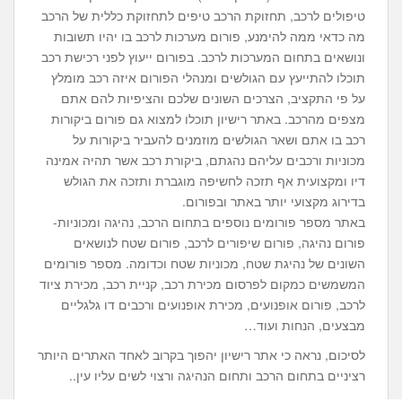
טיפולים לרכב, תחזוקת הרכב טיפים לתחזוקת כללית של הרכב
מה כדאי ממה להימנע, פורום מערכות לרכב בו יהיו תשובות
ונושאים בתחום המערכות לרכב. בפורום ייעוץ לפני רכישת רכב
תוכלו להתייעץ עם הגולשים ומנהלי הפורום איזה רכב מומלץ
על פי התקציב, הצרכים השונים שלכם והציפיות להם אתם
מצפים מהרכב. באתר רישיון תוכלו למצוא גם פורום ביקורות
רכב בו אתם ושאר הגולשים מוזמנים להעביר ביקורות על
מכוניות ורכבים עליהם נהגתם, ביקורת רכב אשר תהיה אמינה
דיו ומקצועית אף תזכה לחשיפה מוגברת ותזכה את הגולש
בדירוג מקצועי יותר באתר ובפורום.
באתר מספר פורומים נוספים בתחום הרכב, נהיגה ומכוניות-
פורום נהיגה, פורום שיפורים לרכב, פורום שטח לנושאים
השונים של נהיגת שטח, מכוניות שטח וכדומה. מספר פורומים
המשמשים כמקום לפרסום מכירת רכב, קניית רכב, מכירת ציוד
לרכב, פורום אופנועים, מכירת אופנועים ורכבים דו גלגליים
מבצעים, הנחות ועוד…
לסיכום, נראה כי אתר רישיון יהפוך בקרוב לאחד האתרים היותר
רציניים בתחום הרכב ותחום הנהיגה ורצוי לשים עליו עין..