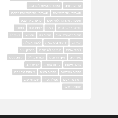
הרחקת יונים
השכרת כסאות לאירועים
השכרת ציוד לאירועים
השכרת ציוד לאירועים במרכז
השכרת שולחנות לאירועים
וטרינר באר שבע
וטרינר בבאר שבע
זוגיות
זיפות גגות
חתונה
טיפול בנשירת שיער
טיפול זוגי
יועץ זוגי
ייעוץ זוגי
יעוץ זוגי
יריעות ביטומניות
לימוד אנגלית
לימוד שפות
מוסיקה לאירועים
מרחיק יונים
משחקים
ניקוי מרזבים
עבודה בחו"ל
עיצוב פנים
קבלני איטום
קידום אתרים
קניית רכב
רפואה משלימה
רפואה סינית
רשתות נגד יונים
רשת נגד יונים
שמלות כלה
שמלות ערב
תוספות שיער