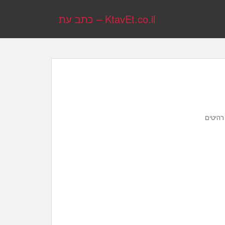
KtavEt.co.il – כתב עת
רהיטים