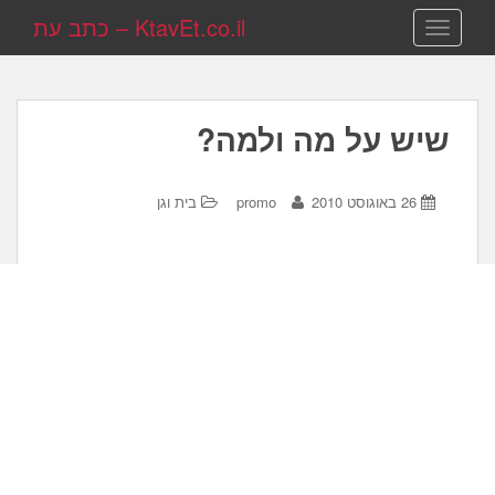
KtavEt.co.il – כתב עת
TOGGLE NAVIGATION
שיש על מה ולמה?
26 באוגוסט 2010
promo
בית וגן