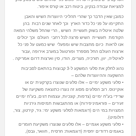
למציאת עבודה בנקיון, ביטוח רכב או קורס איפור.
כמובן שאין הדבר כך שהרי תהליכי היווצרות השיש והאבן
התקיימו על פני כל כדור הארץ וכך לאחר שנים רבות בהן
שלטה איטליה בשוק תעשיית השיש , הרי שהחל משלהי המאה
הקודמת תעשיית השיש פרצה לכל רחבי העולם וכך יכולים
אנו לראות כיום מחצבות שיש ומפעלי שיש כמעט על פני כל
ארצות העולם החל מספרד ופורטוגל במערב אירופה ,עבור
לאיטליה, יוון, תורכיה, מצרים, הודו, סין וארצות דרום אמריקה .
נהוג לחלק את סלעי המשקע ל-3 קבוצות בהתאם לסביבות
ההשקעה וההיווצרות שלהם –
• סלעי משקע ימיים – אלו סלעים שנוצרו בקרקעית ים או
אוקיינוס. רוב הסלעים מסוג זה נוצרו כתוצאה משקיעה של
שרידי בע"ח ימיים (צדפות, קונכיות, עצמות דגים, בע"ח ימיים
זעירים – פוראמיניפירות) או מהתגבשות תמיסות גירניות
המצויות במי הים (דוגמאות לסלעי משקע ימי: גיר, קירטון, צור,
דולומיט).
• סלעי משקע אגמיים – אלו סלעים שנוצרו משקיעת חומרים
באגמים רדודים יחסית (דוגמאות: חרסית , חוואר, גבס),