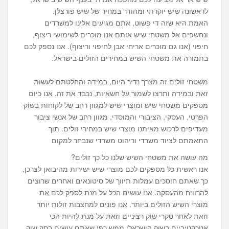
לראשונה שיש יוקרתי ומהודר במחיר של שיש פורצלן.
האמת היא שזה די פשוט, אתם מגיעים אלינו למשרדים
ונחשפים אל משטחי שיש אותם אנו מוכרים לשימושי ריצוף,
חיפוי (אנו גם מוכרים אריחי אבן לחיפוי וריצוף). אנו נספק לכם
בתמורה את משטחי השיש במחירים הזולים בישראל.
משטחי זולים זה מצרך נדיר היום, במידה והחלטתם לעשות
זאת ובמידה ותרצו לשמור על חשאיות, נכבד את זה. אנו כיום
מספקים משטחי שיש ומוצרי שיש למגוון רחב של לקוחות בשוק
הפרטי, העסקי, הציבורי והמוסדי, מגוון רחב של אנשי ציבור
מעדיפים לרכוש מאיתנו מוצרי שיש במחירי זולים. תוך
התאמתם לציוד משרדי וריהוט משרדי שנבחר למקום
מה עושה את משטחי השיש שלנו כל כך זולים?
אנו ראשית כל מספקים לכם מוצרי שיש ישירות מהיבואן לצרכן,
כך שאתם חוסכים עמלות תיווך של סיטונאים ואחרים שרוצים
להרוויח מהעסקה. אנו עושים הכל על מנת לספק לכם את
מוצרי השיש הזולים ביותר. אנו פונים למחצבות זולות יותר
וזאת לאחר סקרי שוק רציניים וזאת על מנת להיות הכי
אטרקטיביים בשוק הישראלי ממש כפי שאתם עושים בסק שוק