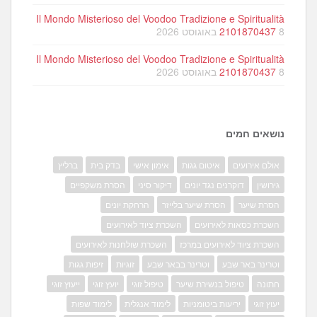
Il Mondo Misterioso del Voodoo Tradizione e Spiritualità
8 באוגוסט 2026
2101870437
Il Mondo Misterioso del Voodoo Tradizione e Spiritualità
8 באוגוסט 2026
2101870437
נושאים חמים
אולם אירועים
איטום גגות
אימון אישי
בדק בית
ברליץ
גירושין
דוקרנים נגד יונים
דיקור סיני
הסרת משקפיים
הסרת שיער
הסרת שיער בלייזר
הרחקת יונים
השכרת כסאות לאירועים
השכרת ציוד לאירועים
השכרת ציוד לאירועים במרכז
השכרת שולחנות לאירועים
וטרינר באר שבע
וטרינר בבאר שבע
זוגיות
זיפות גגות
חתונה
טיפול בנשירת שיער
טיפול זוגי
יועץ זוגי
ייעוץ זוגי
יעוץ זוגי
יריעות ביטומניות
לימוד אנגלית
לימוד שפות