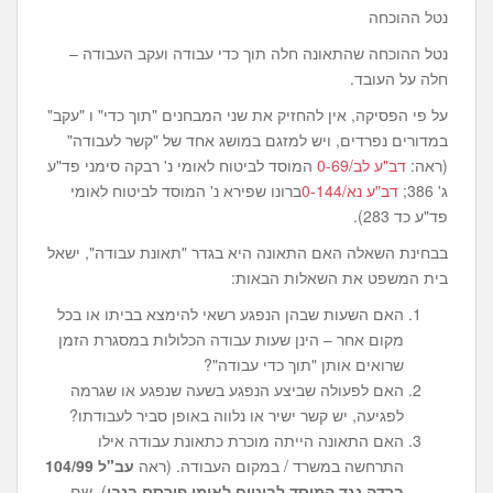
נטל ההוכחה
נטל ההוכחה שהתאונה חלה תוך כדי עבודה ועקב העבודה –
חלה על העובד.
על פי הפסיקה, אין להחזיק את שני המבחנים "תוך כדי" ו "עקב"
במדורים נפרדים, ויש למזגם במושג אחד של "קשר לעבודה"
(ראה:
דב"ע לב/0-69
המוסד לביטוח לאומי נ' רבקה סימני פד"ע
ג' 386;
דב"ע נא/0-144
ברונו שפירא נ' המוסד לביטוח לאומי
פד"ע כד 283).
בבחינת השאלה האם התאונה היא בגדר "תאונת עבודה", ישאל
בית המשפט את השאלות הבאות:
האם השעות שבהן הנפגע רשאי להימצא בביתו או בכל
מקום אחר – הינן שעות עבודה הכלולות במסגרת הזמן
שרואים אותן "תוך כדי עבודה"?
האם לפעולה שביצע הנפגע בשעה שנפגע או שגרמה
לפגיעה, יש קשר ישיר או נלווה באופן סביר לעבודתו?
האם התאונה הייתה מוכרת כתאונת עבודה אילו
התרחשה במשרד / במקום העבודה. (ראה
עב"ל 104/99
ברדה נגד המוסד לביטוח לאומי פורסם בנבו
), שם