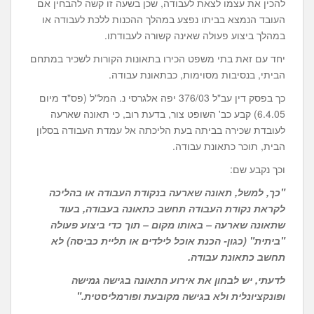
להכין את עצמו לצאת לעבודה, שכן בשעה זו קשה להבחין אם
העובד הנמצא בביתו נפצע במהלך ההכנות ללכת לעבודה או
במהלך ביצוע פעולה שאינה קשורה לעבודתו.
יחד עם זאת בתי משפט הכירו בתאונות הקורות לשכיר במתחם
הביתי, בנסיבות מסוימות, כבתאונת עבודה.
כך בפסק דין עב"ל 376/03 יפה אלגרסי נ. המל"ל (פס"ד מיום
6.4.05) קבע כב' השופט צור, בדעת רוב, כי תאונה שארעה
לעובדת שכירה בביתה בעת הליכתה אל עמדת העבודה בסלון
הבית, תוכר כתאונת עבודה.
וכך נקבע שם:
"כך, למשל, תאונה שארעה בנקודת העבודה או בהליכה
לקראת נקודת העבודה תחשב כתאונה בעבודה, בעוד
שתאונה שארעה – באותו מקום – תוך כדי ביצוע פעולה
"ביתית" (כגון- הכנת אוכל לילדים או תליית כביסה) לא
תחשב כתאונת עבודה.
לדעתי, יש לבחון את אירוע התאונה בגישה גמישה
ופונקציונלית ולא בגישה מקובעת ופורמליסטית."