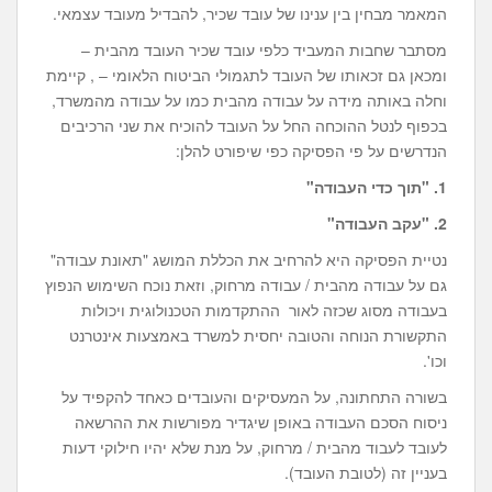
המאמר מבחין בין ענינו של עובד שכיר, להבדיל מעובד עצמאי.
מסתבר שחבות המעביד כלפי עובד שכיר העובד מהבית –
ומכאן גם זכאותו של העובד לתגמולי הביטוח הלאומי – , קיימת
וחלה באותה מידה על עבודה מהבית כמו על עבודה מהמשרד,
בכפוף לנטל ההוכחה החל על העובד להוכיח את שני הרכיבים
הנדרשים על פי הפסיקה כפי שיפורט להלן:
1. "תוך כדי העבודה"
2.
"עקב העבודה"
נטיית הפסיקה היא להרחיב את הכללת המושג "תאונת עבודה"
גם על עבודה מהבית / עבודה מרחוק, וזאת נוכח השימוש הנפוץ
בעבודה מסוג שכזה לאור ההתקדמות הטכנולוגית ויכולות
התקשורת הנוחה והטובה יחסית למשרד באמצעות אינטרנט
וכו'.
בשורה התחתונה, על המעסיקים והעובדים כאחד להקפיד על
ניסוח הסכם העבודה באופן שיגדיר מפורשות את ההרשאה
לעובד לעבוד מהבית / מרחוק, על מנת שלא יהיו חילוקי דעות
בעניין זה (לטובת העובד).