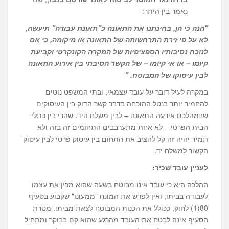
נאמר בין היתר:
"הנה כי הן, בחינתנו את התאונה כ"תאונת עבודה" תיעשה,
לא על פי זירת התרחשותה של התאונה או מיקומה, כי אם
לנוכח נסיבותיו הספציפיות של המקרה הקונקרטי וקביעת
קיומו – או אי קיומו – של הקשר הסיבתי בין אירוע התאונה
לבין עיסוקו של המבוטח. "
במקרה לעיל דובר על עובד עצמאי, ובתי המשפט נוטים
להחמיר יותר בנטל ההוכחה בדבר קשר הדוק בין העיסוקים
שבמהלכם אירעה התאונה – לבין משלח היד. שהרי בין כתלי
הבית הפרטי – לא אחת מתערבבים התחומים זה בזה ולא
תמיד יהיה זה קל להציב את התחום בין עיסוק פרטי לבין עיסוק
הקשור למשלח יד.
לעניין עובד שכיר:
ההלכה היא כי עובד אינו מבוטח בשעה שהוא מכין את עצמו
לעבודה בביתו, ואין לפרש את המונח "ממעונו" שקבוע בסעיף
80(1) לחוק, ככולל את הכנות המבוטח לצאת מביתו. מטרת
הסעיף אינה לבטח את העובד מהרגע שהוא קם בבוקר ומתחיל