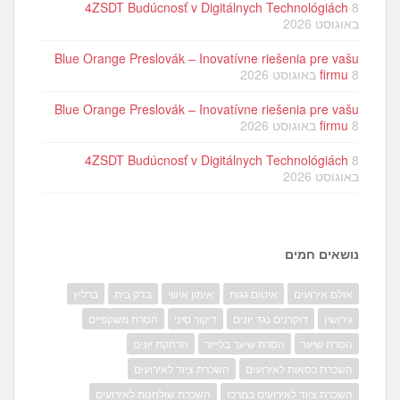
4ZSDT Budúcnosť v Digitálnych Technológiách
8
באוגוסט 2026
Blue Orange Preslovák – Inovatívne riešenia pre vašu
8 באוגוסט 2026
firmu
Blue Orange Preslovák – Inovatívne riešenia pre vašu
8 באוגוסט 2026
firmu
4ZSDT Budúcnosť v Digitálnych Technológiách
8
באוגוסט 2026
נושאים חמים
אולם אירועים
איטום גגות
אימון אישי
בדק בית
ברליץ
גירושין
דוקרנים נגד יונים
דיקור סיני
הסרת משקפיים
הסרת שיער
הסרת שיער בלייזר
הרחקת יונים
השכרת כסאות לאירועים
השכרת ציוד לאירועים
השכרת ציוד לאירועים במרכז
השכרת שולחנות לאירועים