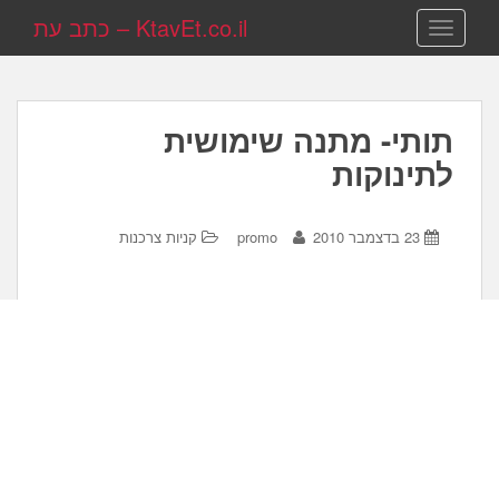
KtavEt.co.il – כתב עת
TOGGLE NAVIGATION
תותי- מתנה שימושית
לתינוקות
23 בדצמבר 2010
promo
קניות צרכנות