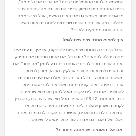
המשמשים לסוגי התעמלויות שונות? אז הכירו את ה"מימה",
כרית התפתחותית לחיזוק שרירי התינוק. כל מה שפותח עבור
מבוגרים ויותר משמש גם את האדם הצעיר, אבל מי שבאמת
מתלהב מזה אלו הם ההורים שנכנסים לחנות תינוקות כאילו
הייתה חנות ממתקים. לא כך?
איך למצוא מתנה שימושית לגוזל
יש כל כך הרבה מתנות שימושיות לתינוקות, אז איך יודעים איזו
מתנה יכולה להתאים? קודם כל, אם אנחנו מכירים את התינוק
ואת ההורים, סביר להניח שאנחנו כבר נדע לסמן "מה חסר". אם
זה בגדים לתינוקות לחורף או לקיץ, מנשא, מזרון לתינוק
ומשטחי החתלה – הכל בא בחשבון. אולם אם אינכם מכירים
אותו, זו אינה בעיה. קונים מתנה ואחראים להביא גם פתק
להחלפה. אתם יכולים לקנות מעיל לחורף ולמצוא שהמידות
כבר מסומנות: 06-12 זה אומר מגיל חצי שנה ועד שנה, כשצריך
לקחת בחשבון שאלו גדלים ממוצעים. במידה והתינוק או
התינוקת נולדו כדורסלנים, אפשר כבר לקנות לכם מידה אחת
מעל. ואל דאגה, גם אם זה עוד גדול, ימצא לו שימוש…
ואם אלו תאומים, יש מתנה מיוחדת?