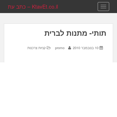
KtavEt.co.il – כתב עת
TOGGLE NAVIGATION
תותי- מתנות לברית
10 בנובמבר 2010
promo
קניות צרכנות