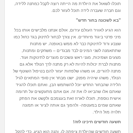
תוכלו לשאול את היולדת מה הייתה רוצה לקבל כמתנה ללידה,
וגם חברה שעברה לידה תוכל לעזור לכם.
"בא לשכונה בחור חדש"
הוא הגיע לאוויר העולם עירום, אולם אנחנו מלבישים אותו בכל
מיני פרטי ביגוד מיוחדים. אין צורך לבחור לתינוק בגד כחול כמו
שצבע ורוד לתינוקת כבר לא ממש באופנה. יש מתנות
שתתאמנה לשני המינים לבד מבגדים – משחקים ומתנות,
מצעים ושמיכות, מגני ראש ונשכנים מוצרים לתינוקות ועוד.
מתנות לברת יכולות להיות לא רק מתנה לרך הנולד אלא גם
מתנה להורים, או משהו שלפחות יעזור להם בטיפול השוטף של
הנולד, משהו שיהיה מפנק. ישנו מבחר אין סופי המתאים לגיל
הלידה שהבחור החדש יוכל להשתמש הבן, ואתם תוכלו להגיד
שאתם אלו שהביאו לו את זה. אם אתם מתעקשים על תרומה
אישית נוספת, תוכלו לארוז זאת בעצמכם ולקשט את הפתק
שאתם שמים במעטפה- ולהפוך גם אותה לציור או תמונה
תלויה מול הילד.
תשעה חודשים חיכינו לזה!
תשעה חודשים שהיולדת ציפתה לו, והנה הוא הגיע. כדי להקל