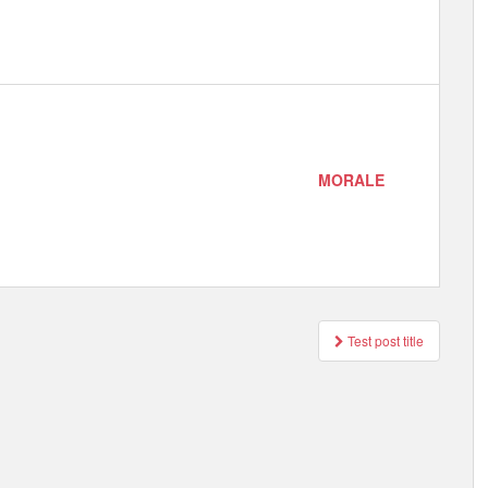
MORALE
Post
Test post title
navigation