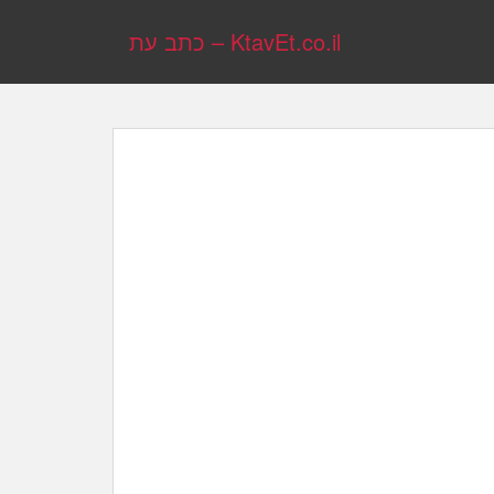
KtavEt.co.il – כתב עת