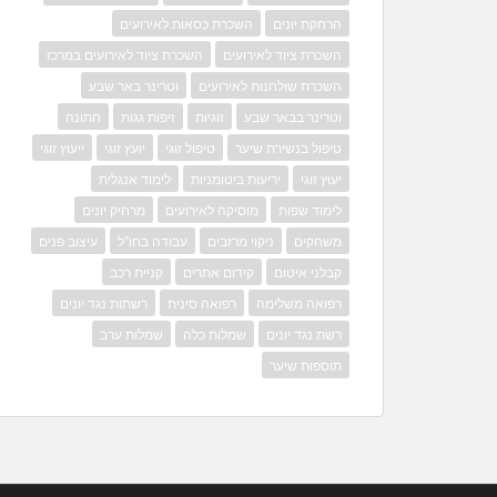
הרחקת יונים
השכרת כסאות לאירועים
השכרת ציוד לאירועים
השכרת ציוד לאירועים במרכז
השכרת שולחנות לאירועים
וטרינר באר שבע
וטרינר בבאר שבע
זוגיות
זיפות גגות
חתונה
טיפול בנשירת שיער
טיפול זוגי
יועץ זוגי
ייעוץ זוגי
יעוץ זוגי
יריעות ביטומניות
לימוד אנגלית
לימוד שפות
מוסיקה לאירועים
מרחיק יונים
משחקים
ניקוי מרזבים
עבודה בחו"ל
עיצוב פנים
קבלני איטום
קידום אתרים
קניית רכב
רפואה משלימה
רפואה סינית
רשתות נגד יונים
רשת נגד יונים
שמלות כלה
שמלות ערב
תוספות שיער