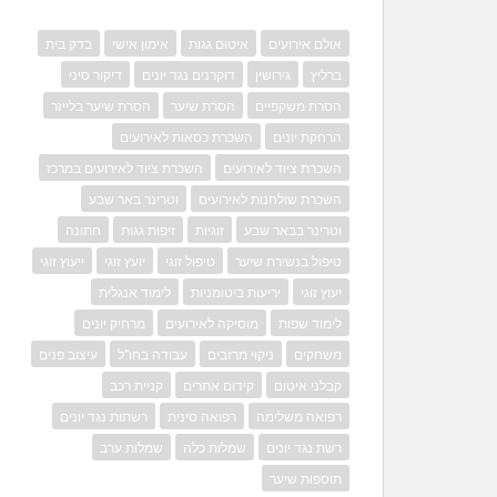
אולם אירועים
איטום גגות
אימון אישי
בדק בית
ברליץ
גירושין
דוקרנים נגד יונים
דיקור סיני
הסרת משקפיים
הסרת שיער
הסרת שיער בלייזר
הרחקת יונים
השכרת כסאות לאירועים
השכרת ציוד לאירועים
השכרת ציוד לאירועים במרכז
השכרת שולחנות לאירועים
וטרינר באר שבע
וטרינר בבאר שבע
זוגיות
זיפות גגות
חתונה
טיפול בנשירת שיער
טיפול זוגי
יועץ זוגי
ייעוץ זוגי
יעוץ זוגי
יריעות ביטומניות
לימוד אנגלית
לימוד שפות
מוסיקה לאירועים
מרחיק יונים
משחקים
ניקוי מרזבים
עבודה בחו"ל
עיצוב פנים
קבלני איטום
קידום אתרים
קניית רכב
רפואה משלימה
רפואה סינית
רשתות נגד יונים
רשת נגד יונים
שמלות כלה
שמלות ערב
תוספות שיער