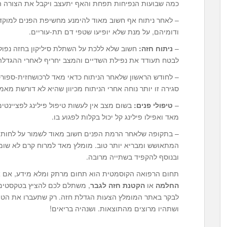
כמה שבועות הנפיחות תפחת והאף יתעצב ויקבל את הצורה ה
– לאחר ניתוח אף חשוב מאוד להימנע מחשיפת הפנים למוקדי
ודומיהם, על מנת שלא יופיעו שטפי דם תת-עוריים.
–
ניתוח חזה:
חשוב שלא ללכת על השתלת סיליקון בחזה נפו
לבטח תעודד את נפילת השדיים והמצב יחריף לאחרי ההגדלה
– לחודש הראשון שלאחר הניתוח כדאי מאד לרכושחזית-ספור
סגירה זו יותר נוחה אחרי הניתוח מכיוון שהיא לא דורשת מאמ
–
טיפולי פנים:
בשום מצב אין לעשות טיפול פילינג לפציינטים
מאד ואפילו פילינג קל יכול בקלות לפגוע בו.
– בתקופה שלאחר הרמת הפנים חשוב מאוד לשמור על לחות עו
המתאושש ומבריא יותר טוב. מומלץ מאד למרוח קרם לא שומנ
ובנוסף להקפיד בשתייה מרובה.
תחום הרפואה הקוסמטית הוא תחום מרתק ומלא מידע, אם את
החלמה
או
הקטנת חזה לגבר
, משתלם לכם להציץ בטקסטים
לבקר באתר המומלץ הצעות הגדלת חזה. רק שתעברו את הטיפ
ושתהיו מרוצים מהתוצאות. ושנהיה בריאים!