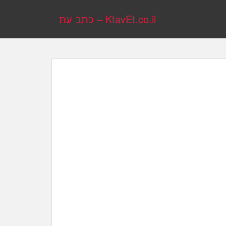
KtavEt.co.il – כתב עת