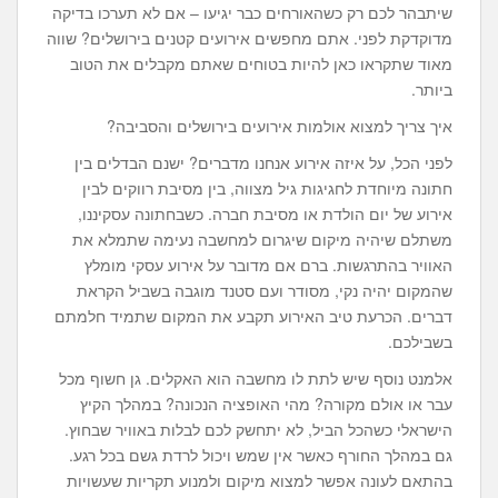
שיתבהר לכם רק כשהאורחים כבר יגיעו – אם לא תערכו בדיקה
מדוקדקת לפני. אתם מחפשים אירועים קטנים בירושלים? שווה
מאוד שתקראו כאן להיות בטוחים שאתם מקבלים את הטוב
ביותר.
איך צריך למצוא אולמות אירועים בירושלים והסביבה?
לפני הכל, על איזה אירוע אנחנו מדברים? ישנם הבדלים בין
חתונה מיוחדת לחגיגות גיל מצווה, בין מסיבת רווקים לבין
אירוע של יום הולדת או מסיבת חברה. כשבחתונה עסקיננו,
משתלם שיהיה מיקום שיגרום למחשבה נעימה שתמלא את
האוויר בהתרגשות. ברם אם מדובר על אירוע עסקי מומלץ
שהמקום יהיה נקי, מסודר ועם סטנד מוגבה בשביל הקראת
דברים. הכרעת טיב האירוע תקבע את המקום שתמיד חלמתם
בשבילכם.
אלמנט נוסף שיש לתת לו מחשבה הוא האקלים. גן חשוף מכל
עבר או אולם מקורה? מהי האופציה הנכונה? במהלך הקיץ
הישראלי כשהכל הביל, לא יתחשק לכם לבלות באוויר שבחוץ.
גם במהלך החורף כאשר אין שמש ויכול לרדת גשם בכל רגע.
בהתאם לעונה אפשר למצוא מיקום ולמנוע תקריות שעשויות