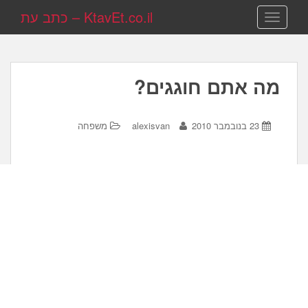
KtavEt.co.il – כתב עת
TOGGLE NAVIGATION
מה אתם חוגגים?
23 בנובמבר 2010
alexisvan
משפחה