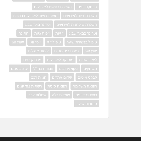
הרחקת יונים
השכרת כסאות לאירועים
השכרת ציוד לאירועים
השכרת ציוד לאירועים במרכז
השכרת שולחנות לאירועים
וטרינר באר שבע
וטרינר בבאר שבע
זוגיות
זיפות גגות
חתונה
טיפול בנשירת שיער
טיפול זוגי
יועץ זוגי
ייעוץ זוגי
יעוץ זוגי
יריעות ביטומניות
לימוד אנגלית
לימוד שפות
מוסיקה לאירועים
מרחיק יונים
משחקים
ניקוי מרזבים
עבודה בחו"ל
עיצוב פנים
קבלני איטום
קידום אתרים
קניית רכב
רפואה משלימה
רפואה סינית
רשתות נגד יונים
רשת נגד יונים
שמלות כלה
שמלות ערב
תוספות שיער