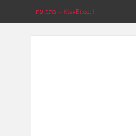
KtavEt.co.il – כתב עת