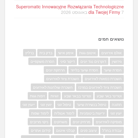
Superomatic Innowacyjne Rozwiązania Technologiczne
7 באוגוסט 2026
dla Twojej Firmy
נושאים חמים
אולם אירועים
איטום גגות
אימון אישי
בדק בית
ברליץ
גירושין
דוקרנים נגד יונים
דיקור סיני
הסרת משקפיים
הסרת שיער
הסרת שיער בלייזר
הרחקת יונים
השכרת כסאות לאירועים
השכרת ציוד לאירועים
השכרת ציוד לאירועים במרכז
השכרת שולחנות לאירועים
וטרינר באר שבע
וטרינר בבאר שבע
זוגיות
זיפות גגות
חתונה
טיפול בנשירת שיער
טיפול זוגי
יועץ זוגי
ייעוץ זוגי
יעוץ זוגי
יריעות ביטומניות
לימוד אנגלית
לימוד שפות
מוסיקה לאירועים
מרחיק יונים
משחקים
ניקוי מרזבים
עבודה בחו"ל
עיצוב פנים
קבלני איטום
קידום אתרים