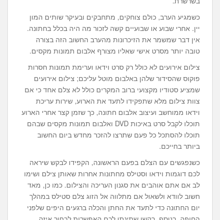
בשרשרת.
כשמגיע הערב, כולם צוחקים, מתחבקים ובעיקר שותים המון
יין. אחרי שבוע או שבועיים קשה לזכור מה היה בכלל בחתונה.
אין דבר שמשמר את הזיכרונות מהערב החשוב הזה בצורה
טובה יותר מסרט אישי שאליו מצורף אלבום תמונות מקסים.
צילום אירועים לא כולל רק סרט וידאו וערימת תמונות חסרות
פוקוס שהסידור שלהן באלבום מוטל עליכם; צילום אירועים
שמציע סטודיו מקצועי ברוב המקרים כולל לא צלם אחד כי אם
צוות צילום מלא שתפקידו לתעד את הארוע, שירות עריכת
וידאו ממוחשב ועיצוב אלבום חתונה, כך שזמן קצר אחרי הארוע
תוכלו לקבל סרט באיכות DVD ואלבום תמונות מקסים שבהם
תוכלו להסתכל כל פעם שתרצו להזכר מחדש ביום החשוב
ביותר בחייכם.
כשנפגשים עם הצלם בפעם הראשונה, הקפידו לבקש שיראה
לכם דוגמות וידאו וסטילס מחתונות אחרות שאותן צילם ושימו
לב אם אתם אוהבים את סגנון העריכה והצילום. כמו כן, מאד
חשוב לוודא ולשאול אם מתלווה אל הזוג צלם סטילס במהלך
יום החתונה כדי לתעד את החתן והכלה ברגעים היפים שלפני
החופה. בנוסף, בקשו שתינתן לכם האפשרות לבחור איזה