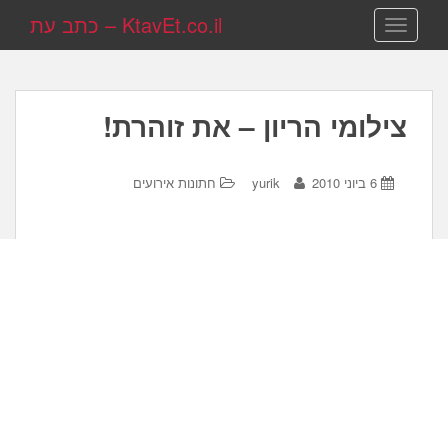
KtavEt.co.il – כתב עת
TOGGLE NAVIGATION
צילומי הריון – את זוהרת!
6 ביוני 2010
yurik
חתונות אירועים